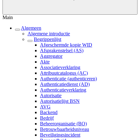
Main
Algemeen
Algemene introductie
Begrippenlijst
Afgeschermde kopie WID
Afsprakenstelsel (AS)
Aggregator
Akte
Associatieverklaring
Attribuutcatalogus (AC)
Authenticatie (authenticeren)
Authenticatiedienst (AD)
Authenticatieverklaring
Autorisatie
Autorisatielijst BSN
AVG
Backend
Bedrijf
Beheerorganisatie (BO)
Betrouwbaarheidsniveau
Beveiligingsincident