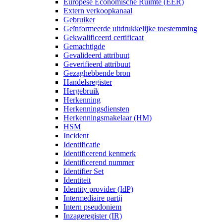
Europese Economische Ruimte (EER)
Extern verkoopkanaal
Gebruiker
Geïnformeerde uitdrukkelijke toestemming
Gekwalificeerd certificaat
Gemachtigde
Gevalideerd attribuut
Geverifieerd attribuut
Gezaghebbende bron
Handelsregister
Hergebruik
Herkenning
Herkenningsdiensten
Herkenningsmakelaar (HM)
HSM
Incident
Identificatie
Identificerend kenmerk
Identificerend nummer
Identifier Set
Identiteit
Identity provider (IdP)
Intermediaire partij
Intern pseudoniem
Inzageregister (IR)