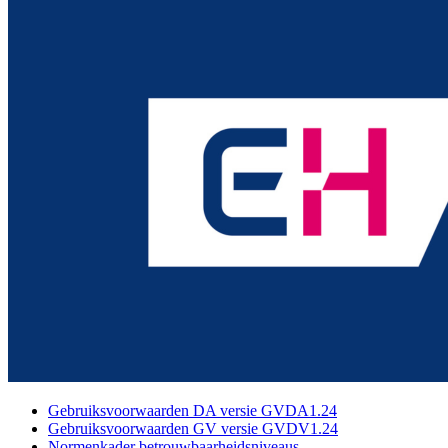
Gebruiksvoorwaarden DA versie GVDA1.24
Gebruiksvoorwaarden GV versie GVDV1.24
Normenkader betrouwbaarheidsniveaus