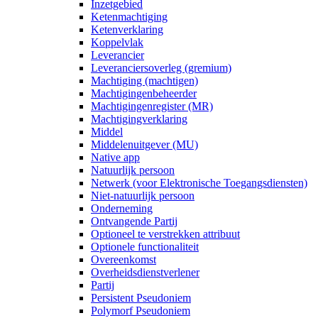
Inzetgebied
Ketenmachtiging
Ketenverklaring
Koppelvlak
Leverancier
Leveranciersoverleg (gremium)
Machtiging (machtigen)
Machtigingenbeheerder
Machtigingenregister (MR)
Machtiging­verklaring
Middel
Middelenuitgever (MU)
Native app
Natuurlijk persoon
Netwerk (voor Elektronische Toegangsdiensten)
Niet-natuurlijk persoon
Onderneming
Ontvangende Partij
Optioneel te verstrekken attribuut
Optionele functionaliteit
Overeenkomst
Overheidsdienstverlener
Partij
Persistent Pseudoniem
Polymorf Pseudoniem