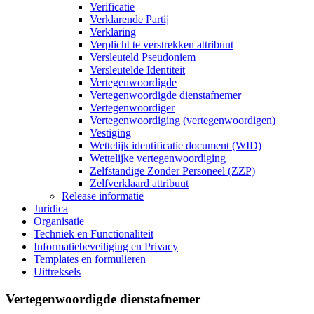
Verificatie
Verklarende Partij
Verklaring
Verplicht te verstrekken attribuut
Versleuteld Pseudoniem
Versleutelde Identiteit
Vertegenwoordigde
Vertegenwoordigde dienstafnemer
Vertegenwoordiger
Vertegenwoordiging (vertegenwoordigen)
Vestiging
Wettelijk identificatie document (WID)
Wettelijke vertegenwoordiging
Zelfstandige Zonder Personeel (ZZP)
Zelfverklaard attribuut
Release informatie
Juridica
Organisatie
Techniek en Functionaliteit
Informatiebeveiliging en Privacy
Templates en formulieren
Uittreksels
Vertegenwoordigde dienstafnemer