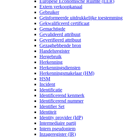
Europese Economische Ruimte (EER)
Extern verkoopkanaal
Gebruiker
Geïnformeerde uitdrukkelijke toestemming
Gekwalificeerd certificaat
Gemachtigde
Gevalideerd attribuut
Geverifieerd attribuut
Gezaghebbende bron
Handelsregister
Hergebruik
Herkenning
Herkenningsdiensten
Herkenningsmakelaar (HM)
HSM
Incident
Identificatie
Identificerend kenmerk
Identificerend nummer
Identifier Set
Identiteit
Identity provider (IdP)
Intermediaire partij
Intern pseudoniem
Inzageregister (IR)