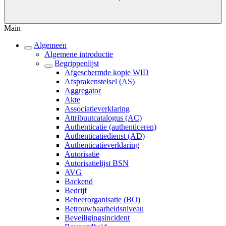
Main
Algemeen
Algemene introductie
Begrippenlijst
Afgeschermde kopie WID
Afsprakenstelsel (AS)
Aggregator
Akte
Associatieverklaring
Attribuutcatalogus (AC)
Authenticatie (authenticeren)
Authenticatiedienst (AD)
Authenticatieverklaring
Autorisatie
Autorisatielijst BSN
AVG
Backend
Bedrijf
Beheerorganisatie (BO)
Betrouwbaarheidsniveau
Beveiligingsincident