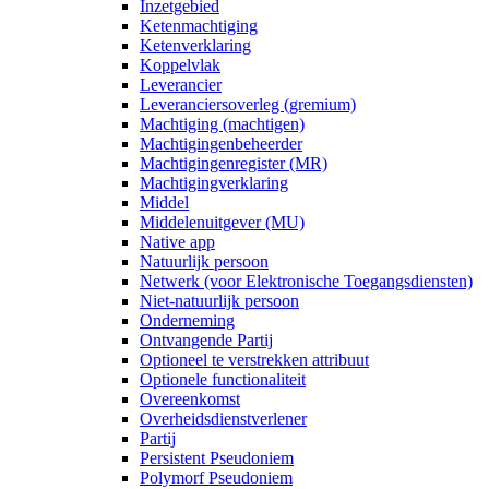
Inzetgebied
Ketenmachtiging
Ketenverklaring
Koppelvlak
Leverancier
Leveranciersoverleg (gremium)
Machtiging (machtigen)
Machtigingenbeheerder
Machtigingenregister (MR)
Machtiging­verklaring
Middel
Middelenuitgever (MU)
Native app
Natuurlijk persoon
Netwerk (voor Elektronische Toegangsdiensten)
Niet-natuurlijk persoon
Onderneming
Ontvangende Partij
Optioneel te verstrekken attribuut
Optionele functionaliteit
Overeenkomst
Overheidsdienstverlener
Partij
Persistent Pseudoniem
Polymorf Pseudoniem