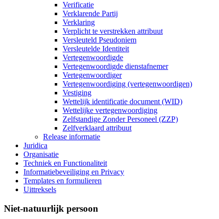
Verificatie
Verklarende Partij
Verklaring
Verplicht te verstrekken attribuut
Versleuteld Pseudoniem
Versleutelde Identiteit
Vertegenwoordigde
Vertegenwoordigde dienstafnemer
Vertegenwoordiger
Vertegenwoordiging (vertegenwoordigen)
Vestiging
Wettelijk identificatie document (WID)
Wettelijke vertegenwoordiging
Zelfstandige Zonder Personeel (ZZP)
Zelfverklaard attribuut
Release informatie
Juridica
Organisatie
Techniek en Functionaliteit
Informatiebeveiliging en Privacy
Templates en formulieren
Uittreksels
Niet-natuurlijk persoon