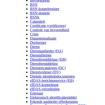
Bevoegdheid
BSN
BSN koppelregister
BSN-domein
BSNk
Calamiteit
Certificatie (certificeren)
Controle van bevoegdheid
Crisis
Dataminimalisatie
Deelnemer
Dienst
Dienstaanbieder (DA)
Dienstafnemer
Dienstbemiddelaar (DB)
Dienstbemiddeling
Dienstencatalogus (DC)
Dienstverlener (DV)
Digitale identiteitsdocumenten
eIDAS-berichtenservice (EB)
eIDAS-koppelpunt
eIDAS-verordening
Eigenaar
Elektronisch identificatiemiddel
Erkende aanbieder eHerkenning