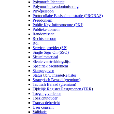
Polymorfe Identiteit
Polymorfe pseudonimisering
Privépersoon
Protocollaire Basisadministratie (PROBAS)
Pseudoniem
Public Key Infrastructure (PKI)
Publieke domein
Randomisatie
Rechtspersoon
Rol
Service provider (SP)
Single Sign-On (SSO)
Sleutelmateriaal
Sleutelverstrekkingslijst
Specifiek pseudoniem
Stamgegeven
Status t.b.v. InzageRegister
Strategisch Beraad (gremium)
Tactisch Beraad (gremium)
Tijdelijk Register Restgroepen (TRR)
Toegang verlenen
Toezichthouder
Transactiebericht
User consent
Validatie