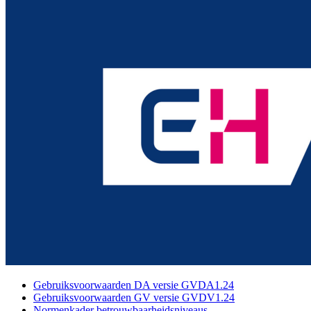
Gebruiksvoorwaarden DA versie GVDA1.24
Gebruiksvoorwaarden GV versie GVDV1.24
Normenkader betrouwbaarheidsniveaus