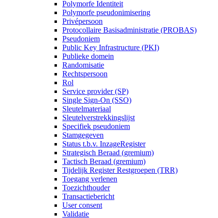
Polymorfe Identiteit
Polymorfe pseudonimisering
Privépersoon
Protocollaire Basisadministratie (PROBAS)
Pseudoniem
Public Key Infrastructure (PKI)
Publieke domein
Randomisatie
Rechtspersoon
Rol
Service provider (SP)
Single Sign-On (SSO)
Sleutelmateriaal
Sleutelverstrekkingslijst
Specifiek pseudoniem
Stamgegeven
Status t.b.v. InzageRegister
Strategisch Beraad (gremium)
Tactisch Beraad (gremium)
Tijdelijk Register Restgroepen (TRR)
Toegang verlenen
Toezichthouder
Transactiebericht
User consent
Validatie