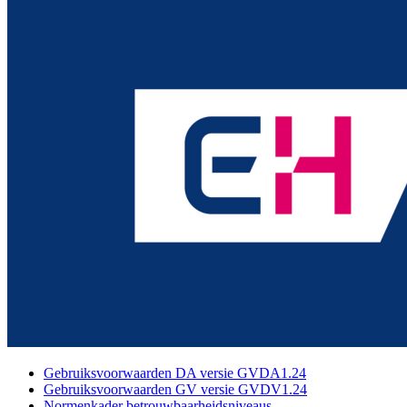
Gebruiksvoorwaarden DA versie GVDA1.24
Gebruiksvoorwaarden GV versie GVDV1.24
Normenkader betrouwbaarheidsniveaus