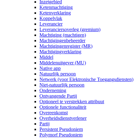
Inzetgebied
Ketenmachtiging
Ketenverklaring
Koppelvlak
Leverancier
Leveranciersoverleg (gremium)
Machtiging (machtigen)
Machtigingenbeheerder
Machtigingenregister (MR)
Machtiging­verklaring
Middel
Middelenuitgever (MU)
Native app
Natuurlijk persoon
Netwerk (voor Elektronische Toegangsdiensten)
Niet-natuurlijk persoon
Onderneming
Ontvangende Partij
Optioneel te verstrekken attribuut
Optionele functionaliteit
Overeenkomst
Overheidsdienstverlener
Partij
Persistent Pseudoniem
Polymorf Pseudoniem