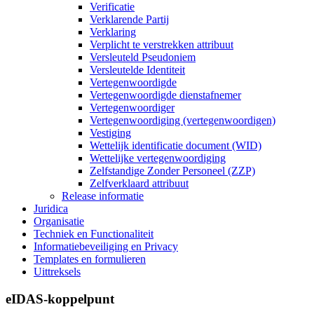
Verificatie
Verklarende Partij
Verklaring
Verplicht te verstrekken attribuut
Versleuteld Pseudoniem
Versleutelde Identiteit
Vertegenwoordigde
Vertegenwoordigde dienstafnemer
Vertegenwoordiger
Vertegenwoordiging (vertegenwoordigen)
Vestiging
Wettelijk identificatie document (WID)
Wettelijke vertegenwoordiging
Zelfstandige Zonder Personeel (ZZP)
Zelfverklaard attribuut
Release informatie
Juridica
Organisatie
Techniek en Functionaliteit
Informatiebeveiliging en Privacy
Templates en formulieren
Uittreksels
eIDAS-koppelpunt