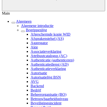
Main
Algemeen
Algemene introductie
Begrippenlijst
Afgeschermde kopie WID
Afsprakenstelsel (AS)
Aggregator
Akte
Associatieverklaring
Attribuutcatalogus (AC)
Authenticatie (authenticeren)
Authenticatiedienst (AD)
Authenticatieverklaring
Autorisatie
Autorisatielijst BSN
AVG
Backend
Bedrijf
Beheerorganisatie (BO)
Betrouwbaarheidsniveau
Beveiligingsincident