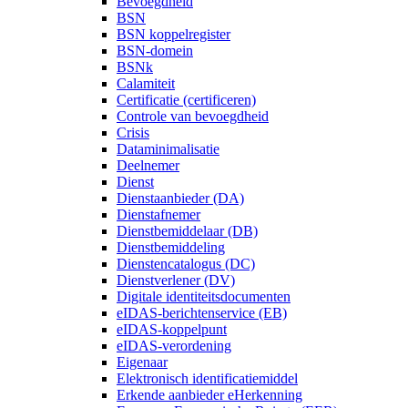
Bevoegdheid
BSN
BSN koppelregister
BSN-domein
BSNk
Calamiteit
Certificatie (certificeren)
Controle van bevoegdheid
Crisis
Dataminimalisatie
Deelnemer
Dienst
Dienstaanbieder (DA)
Dienstafnemer
Dienstbemiddelaar (DB)
Dienstbemiddeling
Dienstencatalogus (DC)
Dienstverlener (DV)
Digitale identiteitsdocumenten
eIDAS-berichtenservice (EB)
eIDAS-koppelpunt
eIDAS-verordening
Eigenaar
Elektronisch identificatiemiddel
Erkende aanbieder eHerkenning